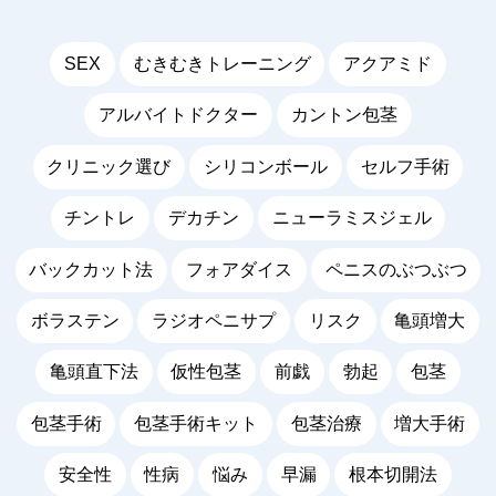
SEX
むきむきトレーニング
アクアミド
アルバイトドクター
カントン包茎
クリニック選び
シリコンボール
セルフ手術
チントレ
デカチン
ニューラミスジェル
バックカット法
フォアダイス
ペニスのぶつぶつ
ボラステン
ラジオペニサプ
リスク
亀頭増大
亀頭直下法
仮性包茎
前戯
勃起
包茎
包茎手術
包茎手術キット
包茎治療
増大手術
安全性
性病
悩み
早漏
根本切開法