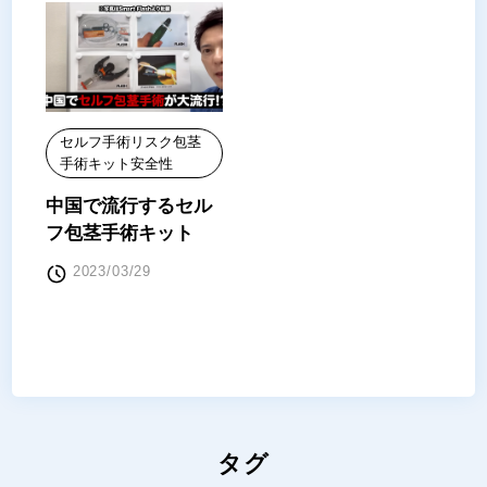
セルフ手術
リスク
包茎
手術キット
安全性
中国で流行するセル
フ包茎手術キット
2023/03/29
タグ