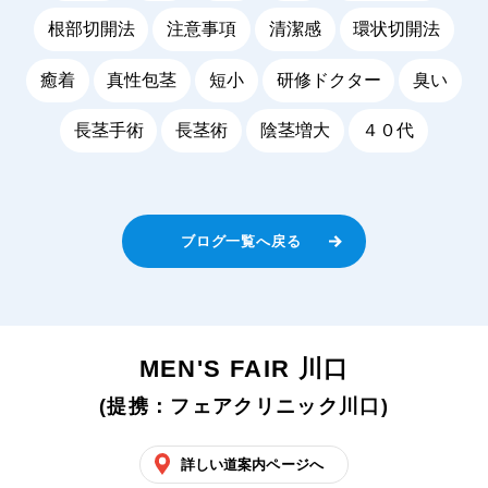
根部切開法
注意事項
清潔感
環状切開法
癒着
真性包茎
短小
研修ドクター
臭い
長茎手術
長茎術
陰茎増大
４０代
ブログ一覧へ戻る
MEN'S FAIR 川口
(提携：フェアクリニック川口)
詳しい道案内ページへ