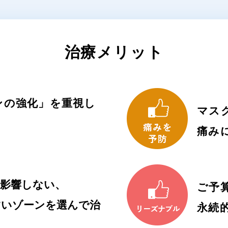
治療メリット
ンの強化」を重視し
マス
痛み
へ影響しない、
ご予
すいゾーンを選んで治
永続