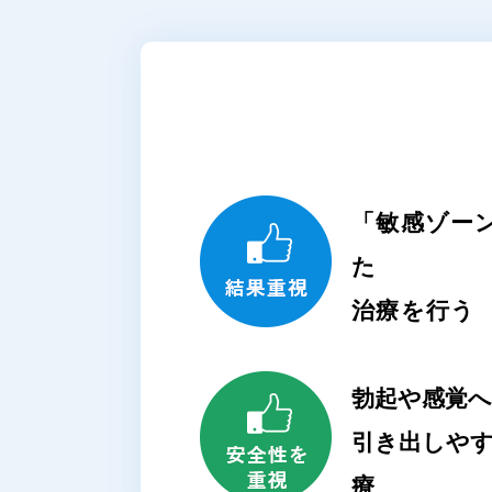
「敏感ゾー
た
治療を行う
勃起や感覚
引き出しや
療