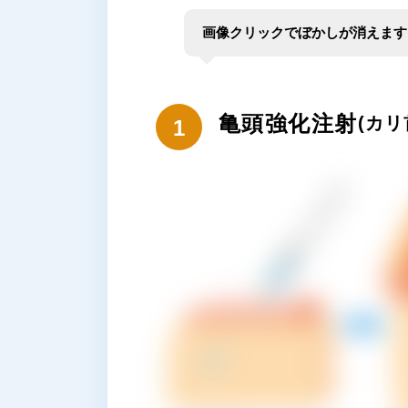
画像クリックでぼかしが消えます
亀頭強化注射
(カ
1