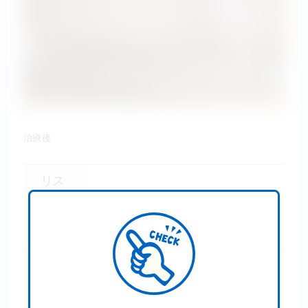
治療後
リス
ク・
治療後一時的に、内出血や腫
副作
れが生じることがあります。
用
施術
費用
231,000円～385,000円
の目