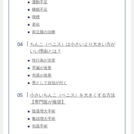
運動不足
睡眠不足
喫煙
老化
前立腺の治療
ちんこ（ペニス）は小さいより大きい方が
いい理由とは？
性行為が充実
早漏が改善
包茎が改善
男として自信が付く
小さいちんこ（ペニス）を大きくする方法
【専門医が推奨】
陰茎増大手術
亀頭増大手術
包茎手術