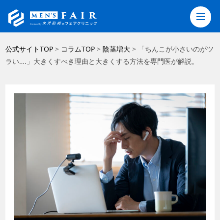
コ
公式サイトTOP
>
コラムTOP
>
陰茎増大
>
「ちんこが小さいのがツ
ン
ラい….」大きくすべき理由と大きくする方法を専門医が解説。
テ
ン
ツ
へ
ス
キ
ッ
プ