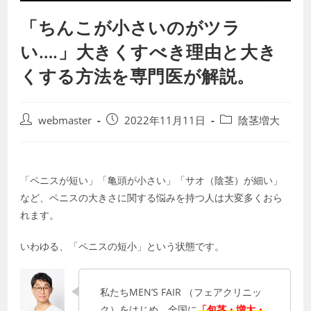
「ちんこが小さいのがツラ
い….」大きくすべき理由と大き
くする方法を専門医が解説。
投
投
投
webmaster
2022年11月11日
陰茎増大
稿
稿
稿
者:
公
カ
開
テ
日:
ゴ
「ペニスが短い」「亀頭が小さい」「サオ（陰茎）が細い」
リ
など、ペニスの大きさに関する悩みを持つ人は大変多くおら
ー:
れます。
いわゆる、「ペニスの短小」という状態です。
私たちMEN’S FAIR （フェアクリニッ
ク）をはじめ、全国に
「包茎・増大・