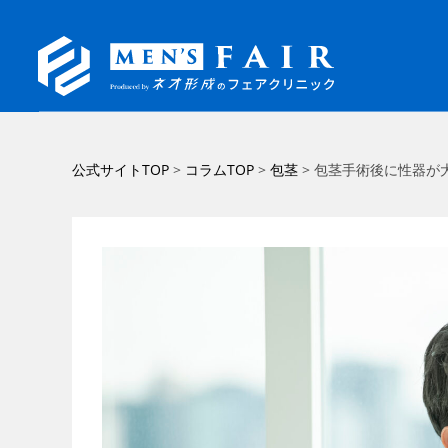
コ
公式サイトTOP
>
コラムTOP
>
包茎
>
包茎手術後に性器が
ン
テ
ン
ツ
へ
ス
キ
ッ
プ