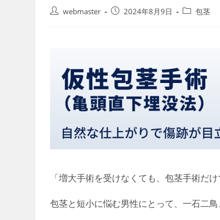
投
投
投
webmaster
2024年8月9日
包茎
稿
稿
稿
者:
公
カ
開
テ
日:
ゴ
リ
ー:
「増大手術を受けなくても、包茎手術だけ
包茎と短小に悩む男性にとって、一石二鳥