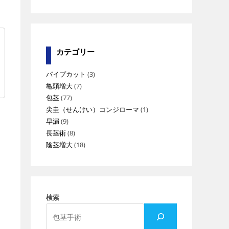
カテゴリー
パイプカット
(3)
亀頭増大
(7)
包茎
(77)
尖圭（せんけい）コンジローマ
(1)
早漏
(9)
長茎術
(8)
陰茎増大
(18)
検索