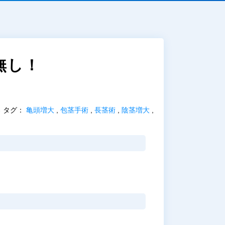
無し！
タグ：
亀頭増大
,
包茎手術
,
長茎術
,
陰茎増大
,