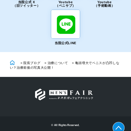
当院公式 X
Youtube
Youtube
（旧ツイッター）
（ペニサプ）
（手術動画）
当院公式LINE
>
院長ブログ
>
治療について
>
亀頭増大でペニスが凸凹しな
い？治療前後の写真大公開！
© All Rights Reserved.