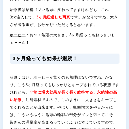
治療後は結構ゴツい亀頭に変わってますけれども、これ、
3cc注入して、
3ヶ月経過した写真
です。かなりですね、大き
さが出る事が、お分かりいただけると思います。
ホーヒー
：お〜！亀頭の大きさ、3ヶ月経ってもおっきいじ
ゃ〜〜ん！
3ヶ月経っても効果が継続！
萩原
：はい、ホーヒーが驚くのも無理はないですね。かな
り、こう3ヶ月経ってもしっかりとキープされている状態です
けれども、
非常に増大効果が長く長く維持する、永続性の高
い治療
、注射素材ですので、このように、大きさをキープし
てくれることが出来ます。やはり、亀頭増大をやるからに
は、こういうふうに亀頭の輪郭の部分がグッと張ってこそ、
皆さんの満足度が高まるっていうふうに考えていますので、