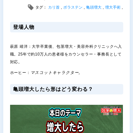
タグ：
カリ首
,
ボラステン
,
亀頭増大
,
増大手術
,
登場人物
萩原 靖洋：大学卒業後、包茎増大・美容外科クリニックへ入
職。25年で約10万人の患者様をカウンセラー・事務長として
対応。
ホーヒー：
マスコットキャラクター。
亀頭増大したら形はどう変わる？